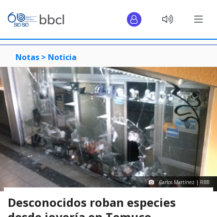
Notas >
Noticia
Carlos Martínez | RBB
Desconocidos roban especies
desde joyería en Temuco