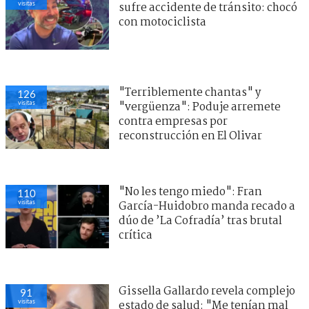
visitas
sufre accidente de tránsito: chocó
con motociclista
"Terriblemente chantas" y
126
visitas
"vergüenza": Poduje arremete
contra empresas por
reconstrucción en El Olivar
"No les tengo miedo": Fran
110
visitas
García-Huidobro manda recado a
dúo de ’La Cofradía’ tras brutal
crítica
Gissella Gallardo revela complejo
91
visitas
estado de salud: "Me tenían mal