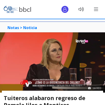
Notas >
Noticia
LA RED
Tuiteros alabaron regreso de
Pamela Jiles a Mentiras