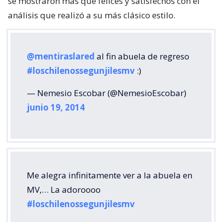
se mostraron más que felices y satisfechos con el
análisis que realizó a su más clásico estilo.
@mentiraslared
al fin abuela de regreso
#loschilenossegunjilesmv
:)
— Nemesio Escobar (@NemesioEscobar)
junio 19, 2014
Me alegra infinitamente ver a la abuela en
MV,… La adoroooo
#loschilenossegunjilesmv