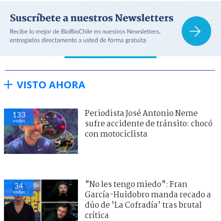
VISTO AHORA
Periodista José Antonio Neme
133
visitas
sufre accidente de tránsito: chocó
con motociclista
"No les tengo miedo": Fran
34
visitas
García-Huidobro manda recado a
dúo de ’La Cofradía’ tras brutal
crítica