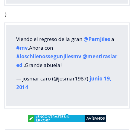
}
Viendo el regreso de la gran
@PamJiles
a
#mv
.Ahora con
#loschilenossegunjilesmv
.
@mentiraslar
ed
.Grande abuela!
— josmar caro (@josmar1987)
junio 19,
2014
¿ENCONTRASTE UN
AVÍSANOS
ERROR?