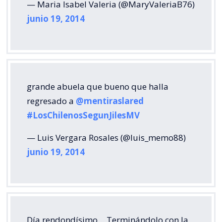
— Maria Isabel Valeria (@MaryValeriaB76)
junio 19, 2014
grande abuela que bueno que halla
regresado a
@mentiraslared
#LosChilenosSegunJilesMV
— Luis Vergara Rosales (@luis_memo88)
junio 19, 2014
Día rendondísimo… Terminándolo con la