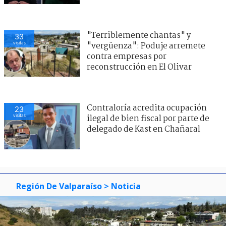
"Terriblemente chantas" y
33
visitas
"vergüenza": Poduje arremete
contra empresas por
reconstrucción en El Olivar
Contraloría acredita ocupación
23
visitas
ilegal de bien fiscal por parte de
delegado de Kast en Chañaral
Región De Valparaíso
> Noticia