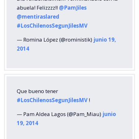
abuela! Felizzzz!!
@PamJiles
@mentiraslared
#LosChilenosSegunJilesMV
— Romina López (@roministik)
junio 19,
2014
Que bueno tener
#LosChilenosSegunJilesMV
!
— Pam Aldea Lagos (@Pam_Miau)
junio
19, 2014