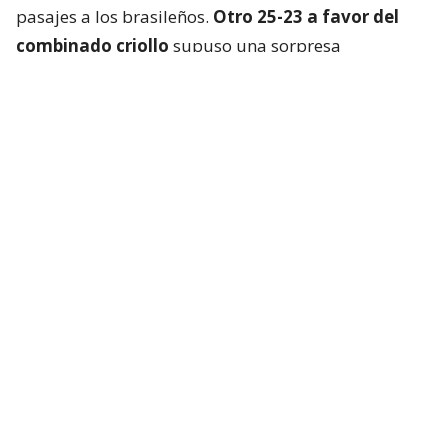
pasajes a los brasileños.
Otro 25-23 a favor del
combinado criollo
supuso una sorpresa
mayúscula en Cochabamba.
La Verdeamarela respondió con furia en el cuarto
set y, aprovechando el desgaste chileno, se quedó
con el parcial
por un claro 25-13
.
El tie break, primero que se jugaba en el torneo, no
fue apto para cardíacos. Brasil logró dos puntos de
ventaja, pero los “Guerreros Rojos” remontaron y
pasaron a ganar por la misma diferencia. Incluso
tuvieron match point.
Pero la experiencia brasileña afloró en el momento
justo. Hubo igualdad 14-14 y el golpe a golpe
terminó definiendo el encuentro que, al final,
fue