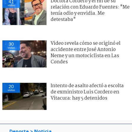
Doctora Cordero y el fin de su
41
visitas
relación con Eduardo Fuentes: "Me
tenía odio y envidia. Me
detestaba"
Video revela cómo se originó el
30
visitas
accidente entre José Antonio
Neme y un motociclista en Las
Condes
Intento de asalto afectó a escolta
20
visitas
de exministro Luis Cordero en
Vitacura: hay 5 detenidos
Deporte
> Noticia