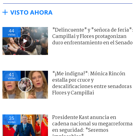
VISTO AHORA
"Delincuente" y "señora de feria":
44
visitas
Campillai y Flores protagonizan
duro enfrentamiento en el Senado
"¡Me indigna!": Mónica Rincón
41
visitas
estalla por cruce y
descalificaciones entre senadoras
Flores y Campillai
Presidente Kast anuncia en
35
visitas
cadena nacional su megarreforma
en seguridad: "Seremos