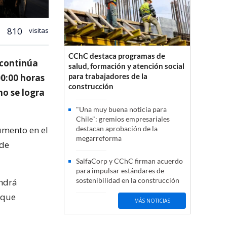
810
visitas
CChC destaca programas de
 continúa
salud, formación y atención social
para trabajadores de la
00:00 horas
construcción
no se logra
"Una muy buena noticia para
Chile": gremios empresariales
umento en el
destacan aprobación de la
megarreforma
 de
SalfaCorp y CChC firman acuerdo
para impulsar estándares de
sostenibilidad en la construcción
endrá
 que
MÁS NOTICIAS