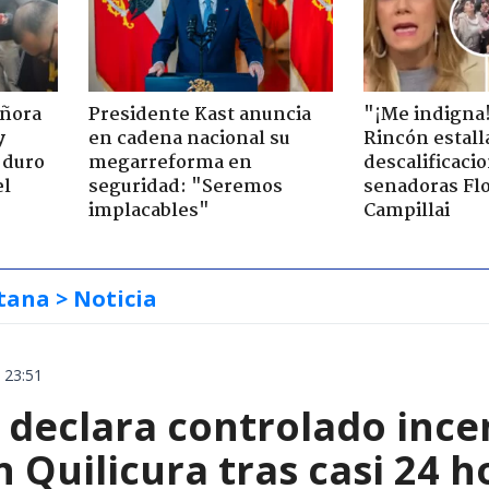
eñora
Presidente Kast anuncia
"¡Me indigna
y
en cadena nacional su
Rincón estall
 duro
megarreforma en
descalificaci
el
seguridad: "Seremos
senadoras Flo
implacables"
Campillai
tana
> Noticia
 23:51
declara controlado ince
 Quilicura tras casi 24 