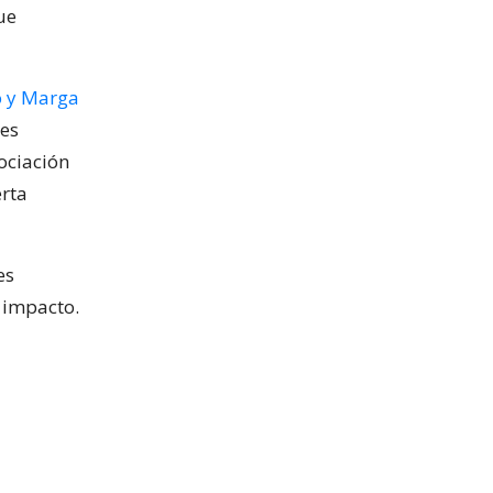
ue
o y Marga
res
ociación
erta
es
 impacto.