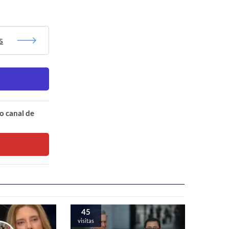
s
o canal de
45
visitas