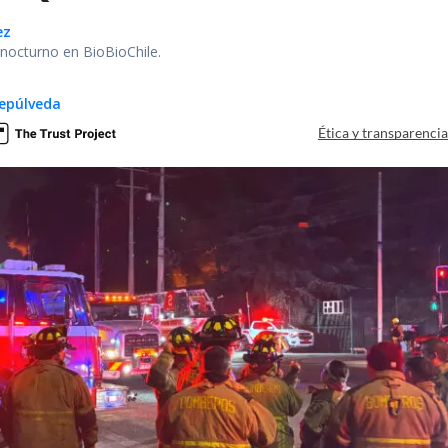
ez
r nocturno en BioBioChile.
epúlveda
Ética y transparenci