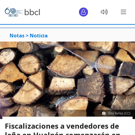
Notas >
Noticia
Emi Yañez (CC)
Fiscalizaciones a vendedores de
leña en Hualpén comenzarán en