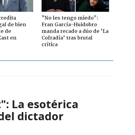
credita
"No les tengo miedo":
gal de bien
Fran García-Huidobro
te de
manda recado a dúo de ’La
Kast en
Cofradía’ tras brutal
crítica
": La esotérica
del dictador