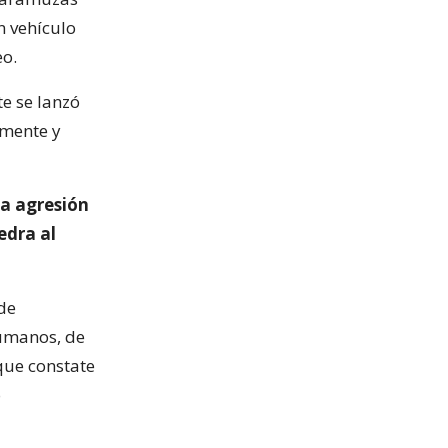
n vehículo
eo.
te se lanzó
amente y
la agresión
edra al
de
Humanos, de
 que constate
o