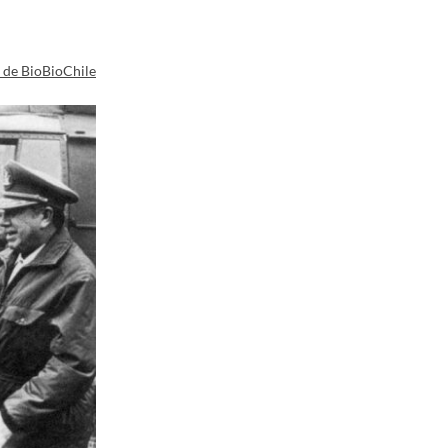
a de BioBioChile