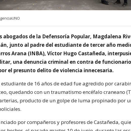
/AgenciaUNO
los abogados de la Defensoría Popular, Magdalena Riv
n, junto al padre del estudiante de tercer año medi
rros Arana (INBA), Víctor Hugo Castañeda, interpusi
ilitar, una denuncia criminal en contra de funcionari
or el presunto delito de violencia innecesaria.
 estudiante de 16 años de edad fue agredido por carabin
iceo, quedando con un traumatismo encéfalo craneano (T
 arterias, producto de un golpe de luma propinado por u
oliciales.
nciado por compañeros y profesores de Castañeda, qui
los hechos, el pasado martes 10 de junio, durante las e