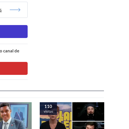
s
o canal de
110
visitas