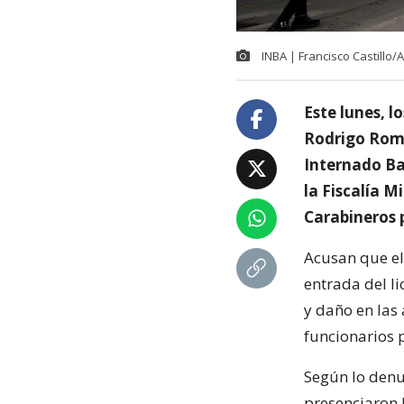
INBA | Francisco Castillo
Este lunes, 
Rodrigo Romá
Internado Ba
la Fiscalía M
Carabineros p
Acusan que el
entrada del l
y daño en las
funcionarios p
Según lo denu
presenciaron 