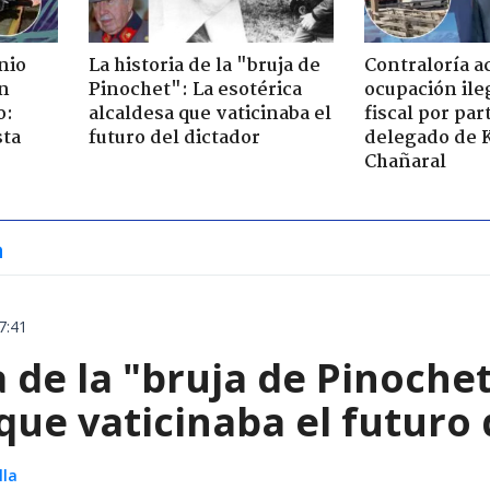
nio
La historia de la "bruja de
Contraloría a
n
Pinochet": La esotérica
ocupación ile
o:
alcaldesa que vaticinaba el
fiscal por par
sta
futuro del dictador
delegado de 
Chañaral
a
7:41
a de la "bruja de Pinochet
que vaticinaba el futuro 
lla