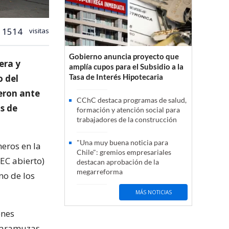
1514
visitas
Gobierno anuncia proyecto que
era y
amplía cupos para el Subsidio a la
Tasa de Interés Hipotecaria
o del
eron ante
CChC destaca programas de salud,
os de
formación y atención social para
trabajadores de la construcción
"Una muy buena noticia para
eros en la
Chile": gremios empresariales
EC abierto)
destacan aprobación de la
megarreforma
no de los
MÁS NOTICIAS
enes
scaramuzas