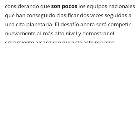
considerando que
son pocos
los equipos nacionales
que han conseguido clasificar dos veces seguidas a
una cita planetaria. El desafío ahora será competir
nuevamente al más alto nivel y demostrar el
crecimiento alcanzado durante este proceso.
El grupo que tendrá Las Diablas en el torneo
presenta grandes desafíos, con rivales de la talla de
Países Bajos, Australia y Japón
, selecciones que
cuentan con una larga tradición y un alto grado de
profesionalización. Sin embargo, Chile llega con la
confianza de haber competido recientemente contra
algunas de ellas y con la convicción de que el
trabajo realizado permite mirar el futuro
con
ambición
.