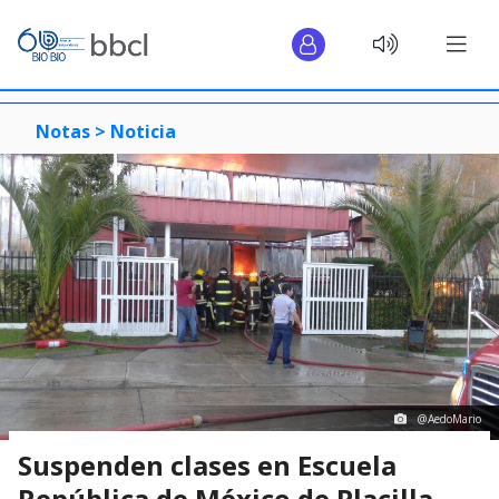
Notas >
Noticia
@AedoMario
Suspenden clases en Escuela
República de México de Placilla