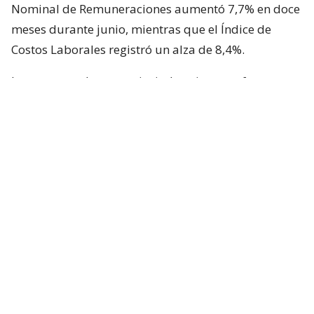
Nominal de Remuneraciones aumentó 7,7% en doce
meses durante junio, mientras que el Índice de
Costos Laborales registró un alza de 8,4%.
Los sectores de comercio, industria manufacturera y
construcción fueron los que más incidieron en el
crecimiento anual de ambos indicadores.
Remuneraciones por hora también
aumentaron
Según el informe del INE, la remuneración media
por hora ordinaria llegó a $7.523 en junio, lo que
representa un incremento interanual de 8%.
En el caso de las mujeres, el promedio alcanzó los
$7.328 por hora, con un aumento anual de 8,4%;