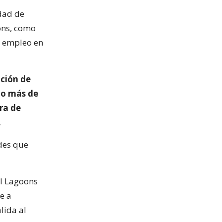
idad de
ons, como
l empleo en
ción de
to más de
ora de
.
ades que
al Lagoons
e a
lida al