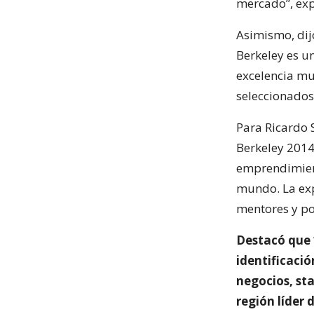
mercado”, exp
Asimismo, dij
Berkeley es u
excelencia mu
seleccionados
Para Ricardo 
Berkeley 2014
emprendimient
mundo. La exp
mentores y p
Destacó que 
identificaci
negocios, sta
región líder 