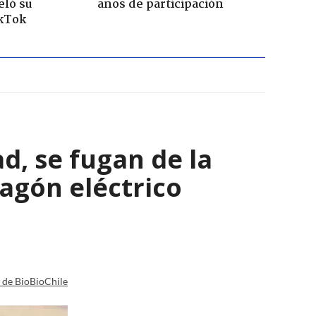
eló su
años de participación
ikTok
ad, se fugan de la
agón eléctrico
a de BioBioChile