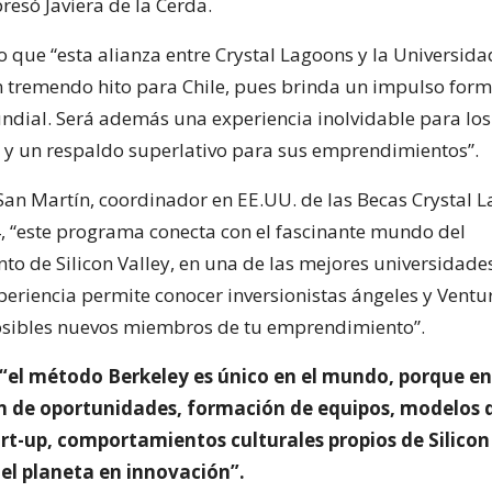
resó Javiera de la Cerda.
o que “esta alianza entre Crystal Lagoons y la Universida
n tremendo hito para Chile, pues brinda un impulso form
ndial. Será además una experiencia inolvidable para los
 y un respaldo superlativo para sus emprendimientos”.
San Martín, coordinador en EE.UU. de las Becas Crystal L
, “este programa conecta con el fascinante mundo del
o de Silicon Valley, en una de las mejores universidade
eriencia permite conocer inversionistas ángeles y Ventur
osibles nuevos miembros de tu emprendimiento”.
“el método Berkeley es único en el mundo, porque e
ón de oportunidades, formación de equipos, modelos 
rt-up, comportamientos culturales propios de Silicon 
del planeta en innovación”.