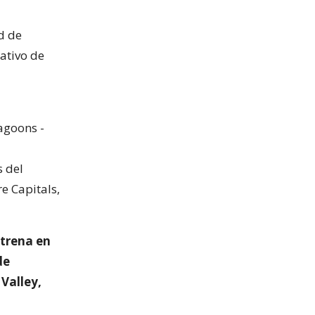
d de
ativo de
agoons -
s del
e Capitals,
ntrena en
de
Valley,