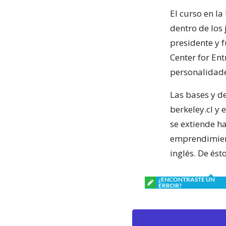
El curso en l
dentro de los
presidente y f
Center for En
personalidade
Las bases y d
berkeley.cl y
se extiende ha
emprendimient
inglés. De ést
¿ENCONTRASTE UN
ERROR?