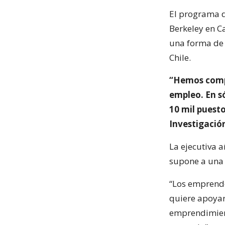
El programa d
Berkeley en C
una forma de 
Chile.
“Hemos comp
empleo. En s
10 mil puesto
Investigación
La ejecutiva 
supone a una 
“Los emprende
quiere apoyarl
emprendimiento