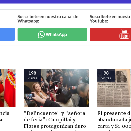
Suscríbete en nuestro canal de
Suscríbete en nuestr
Whatsapp:
Youtube:
198
98
visitas
visitas
ncia
"Delincuente" y "señora
El presente d
su
de feria": Campillai y
abandonada j
Flores protagonizan duro
carta y $1.00