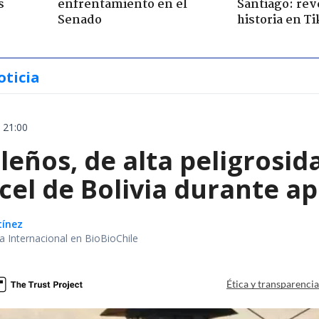
s
enfrentamiento en el
Santiago: rev
Senado
historia en T
oticia
 21:00
leños, de alta peligrosid
el de Bolivia durante ap
tínez
ea Internacional en BioBioChile
Ética y transparenci