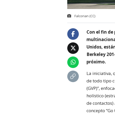
Falcorian (CC)
Con el fin de
multinaciona
Unidos, está
Berkeley 2014
próximo.
La iniciativa,
de todo tipo 
(GVP)”, enfoc
holístico (est
de contactos)
concepto “Go 