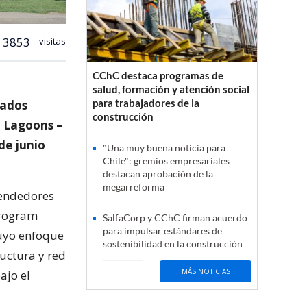
3853
visitas
CChC destaca programas de
salud, formación y atención social
para trabajadores de la
tados
construcción
l Lagoons –
de junio
"Una muy buena noticia para
Chile": gremios empresariales
destacan aprobación de la
megarreforma
prendedores
Program
SalfaCorp y CChC firman acuerdo
para impulsar estándares de
cuyo enfoque
sostenibilidad en la construcción
ructura y red
MÁS NOTICIAS
ajo el