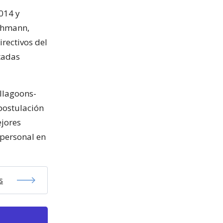
014 y
schmann,
irectivos del
tadas
llagoons-
 postulación
ejores
 personal en
s