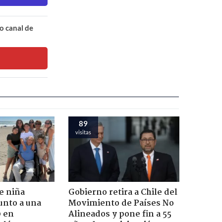
o canal de
89
visitas
e niña
Gobierno retira a Chile del
unto a una
Movimiento de Países No
0 en
Alineados y pone fin a 55