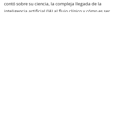
contó sobre su ciencia, la compleja llegada de la
inteligencia artificial (IA) al flujo clínico y cómo es ser
hermano de una estrella.
“Que ahora sea una de las personas más famosas
del mundo es muy loco, en verdad”, dice sobre
Pedro.
De los cuatro hermanos,
Nicolás fue el único que
no se dedicó al espectáculo
. Su hermana Lux (34)
también es actriz, mientras que Javiera Balmaceda
(53) es productora y actualmente directora de
Contenido Original de Amazon MGM Studios para
Latinoamérica, Canadá, Australia y Nueva Zelanda.