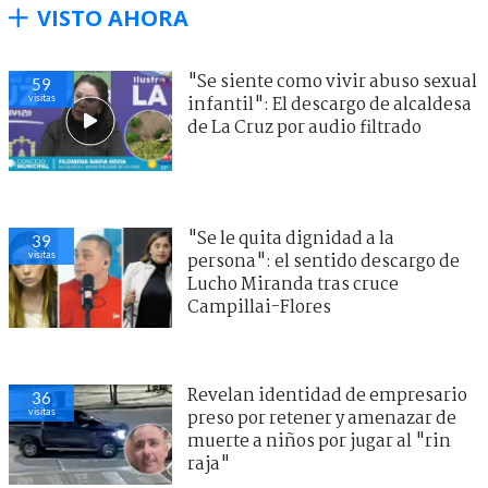
VISTO AHORA
"Se siente como vivir abuso sexual
59
visitas
infantil": El descargo de alcaldesa
de La Cruz por audio filtrado
"Se le quita dignidad a la
39
visitas
persona": el sentido descargo de
Lucho Miranda tras cruce
Campillai-Flores
Revelan identidad de empresario
36
visitas
preso por retener y amenazar de
muerte a niños por jugar al "rin
raja"