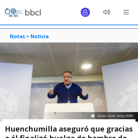
Notas >
Noticia
David Cortés Serey (RBB)
Huenchumilla aseguró que gracias
a él finalizó huelga de hambre de