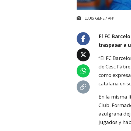
LLUIS GENE / AFP
El FC Barcel
traspasar a u
“El FC Barcel
de Cesc Fàbre
como expresar
catalana en su
En la misma lí
Club. Formado 
azulgrana dej
jugados y habi