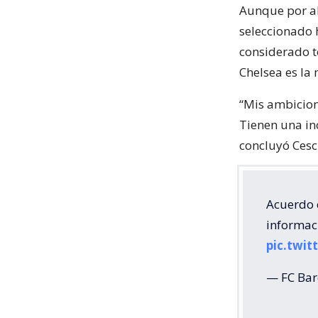
Aunque por ah
seleccionado h
considerado t
Chelsea es la 
“Mis ambicion
Tienen una in
concluyó Cesc
Acuerdo 
informac
pic.twi
— FC Bar