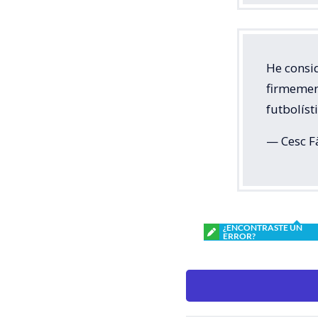
He consi
firmemen
futbolíst
— Cesc Fà
¿ENCONTRASTE UN
ERROR?