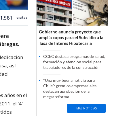
1.581
visitas
Gobierno anuncia proyecto que
para
amplía cupos para el Subsidio a la
Tasa de Interés Hipotecaria
Fábregas.
dedicación
CChC destaca programas de salud,
formación y atención social para
sa, así
trabajadores de la construcción
idad
"Una muy buena noticia para
Chile": gremios empresariales
destacan aprobación de la
es años en el
megarreforma
011, el ’4′
MÁS NOTICIAS
tidos