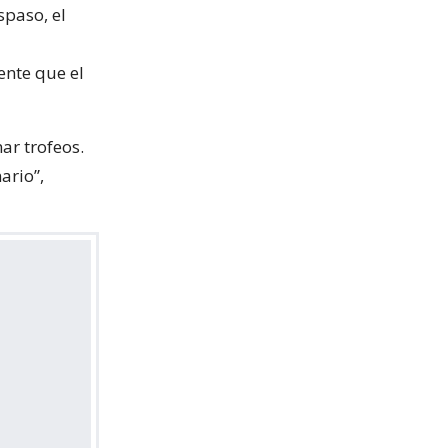
paso, el
ente que el
ar trofeos.
ario”,