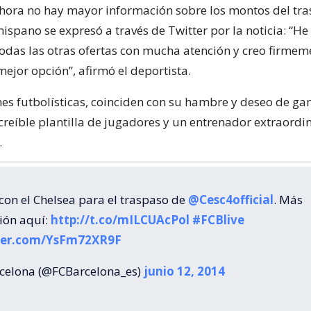
ora no hay mayor información sobre los montos del tras
ispano se expresó a través de Twitter por la noticia: “He
odas las otras ofertas con mucha atención y creo firmem
mejor opción”, afirmó el deportista.
es futbolísticas, coinciden con su hambre y deseo de gan
creíble plantilla de jugadores y un entrenador extraordin
.
con el Chelsea para el traspaso de
@Cesc4official
. Más
ión aquí:
http://t.co/mILCUAcPol
#FCBlive
tter.com/YsFm72XR9F
celona (@FCBarcelona_es)
junio 12, 2014