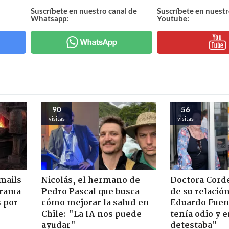
Suscríbete en nuestro canal de
Suscríbete en nuestr
Whatsapp:
Youtube:
90
56
visitas
visitas
mails
Nicolás, el hermano de
Doctora Corde
 trama
Pedro Pascal que busca
de su relació
s por
cómo mejorar la salud en
Eduardo Fuen
Chile: "La IA nos puede
tenía odio y 
ayudar"
detestaba"