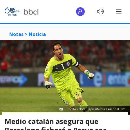
Notas >
Noticia
Ernesto Zelada / XpressMedia / AgenciaUNO
Medio catalán asegura que
Barcelona fichará a Bravo sea