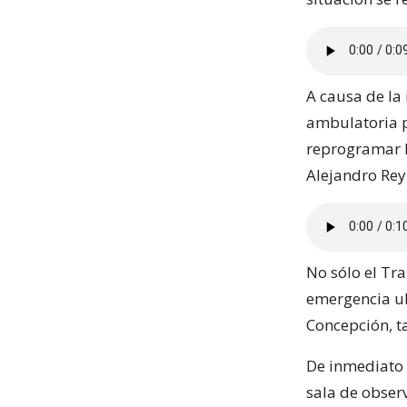
A causa de la
ambulatoria p
reprogramar la
Alejandro Re
No sólo el Tr
emergencia ub
Concepción, 
De inmediato 
sala de obser