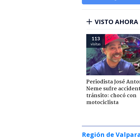
VISTO AHORA
113
visitas
Periodista José Anto
Neme sufre acciden
tránsito: chocó con
motociclista
Región de Valpar