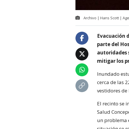
Archivo | Hans Scott | Ag
Evacuación d
parte del Ho
autoridades 
mitigar los 
Inundado estu
cerca de las 2
vestidores de 
El recinto se 
Salud Concepc
un problema e
situación se r