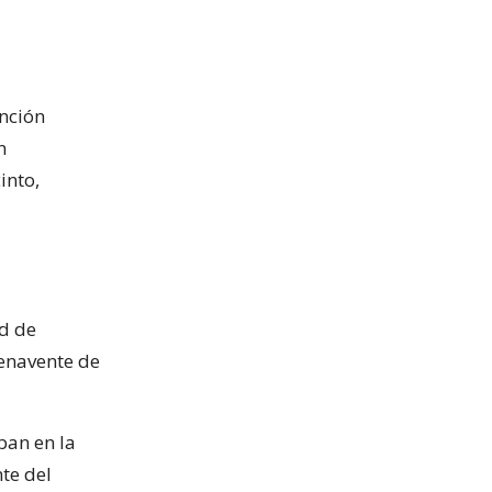
nción
n
into,
ad de
enavente de
ban en la
te del