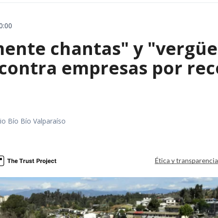
0:00
mente chantas" y "vergüe
contra empresas por reco
io Bío Bío Valparaíso
a
Ética y transparenci