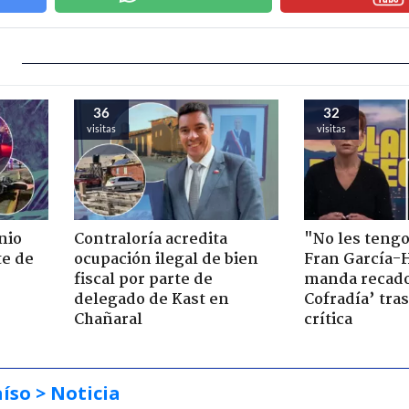
36
32
visitas
visitas
nio
Contraloría acredita
"No les teng
te de
ocupación ilegal de bien
Fran García-
fiscal por parte de
manda recado
delegado de Kast en
Cofradía’ tras
Chañaral
crítica
aíso
> Noticia