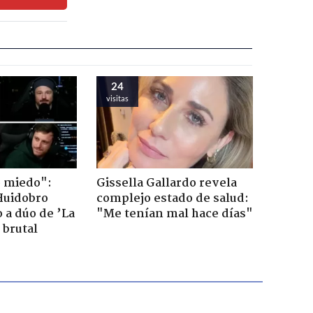
24
visitas
o miedo":
Gissella Gallardo revela
Huidobro
complejo estado de salud:
 a dúo de ’La
"Me tenían mal hace días"
 brutal