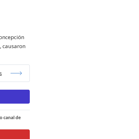
Concepción
a, causaron
s
o canal de