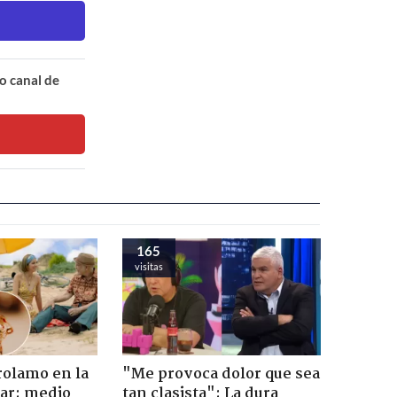
o canal de
165
visitas
rolamo en la
"Me provoca dolor que sea
car: medio
tan clasista": La dura