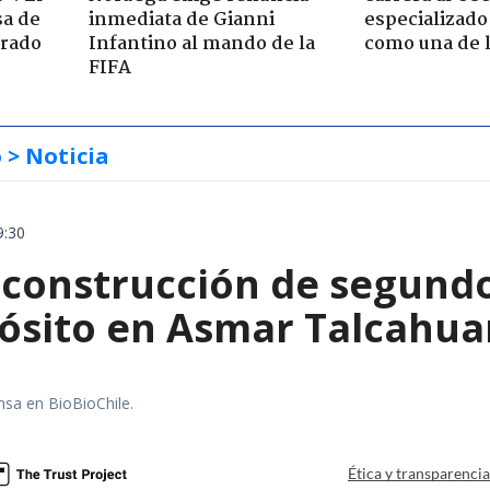
sa de
inmediata de Gianni
especializado
trado
Infantino al mando de la
como una de l
FIFA
o
> Noticia
9:30
construcción de segund
ósito en Asmar Talcahu
nsa en BioBioChile.
Ética y transparenci