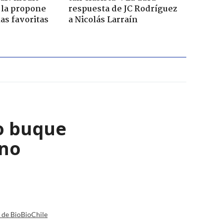
 la propone
respuesta de JC Rodríguez
as favoritas
a Nicolás Larraín
o buque
ano
a de BioBioChile