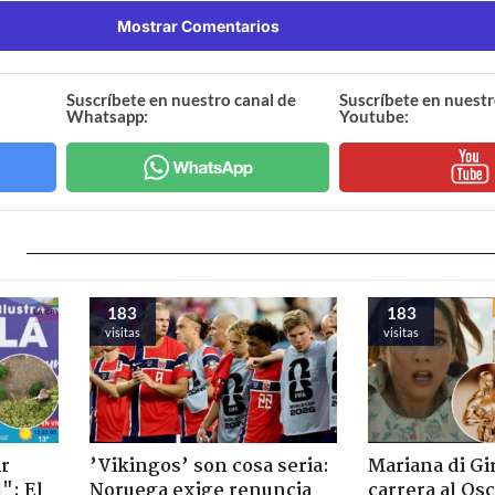
Mostrar Comentarios
Suscríbete en nuestro canal de
Suscríbete en nuestr
Whatsapp:
Youtube:
183
183
visitas
visitas
ir
’Vikingos’ son cosa seria:
Mariana di Gi
": El
Noruega exige renuncia
carrera al Os