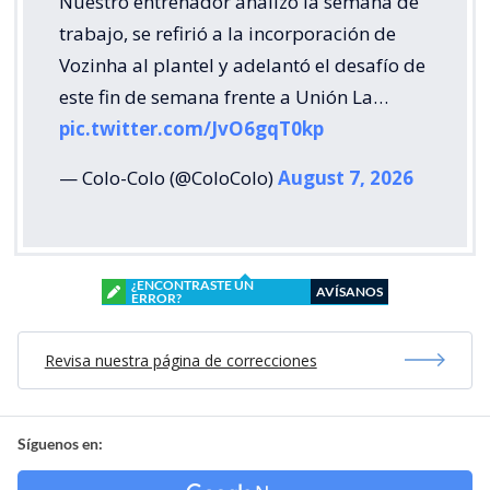
Nuestro entrenador analizó la semana de
trabajo, se refirió a la incorporación de
Vozinha al plantel y adelantó el desafío de
este fin de semana frente a Unión La…
pic.twitter.com/JvO6gqT0kp
— Colo-Colo (@ColoColo)
August 7, 2026
¿ENCONTRASTE UN
AVÍSANOS
ERROR?
Revisa nuestra página de correcciones
Síguenos en: