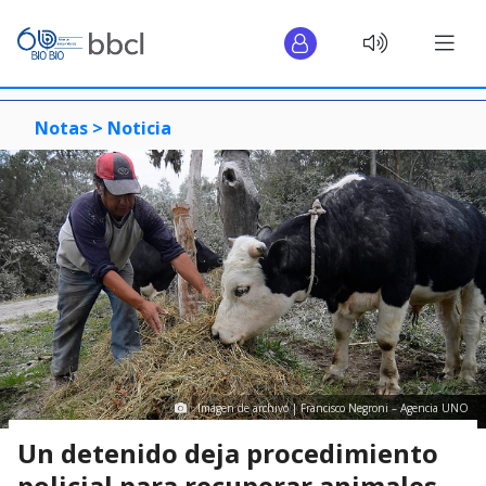
Notas >
Noticia
Imagen de archivo | Francisco Negroni – Agencia UNO
Un detenido deja procedimiento
policial para recuperar animales