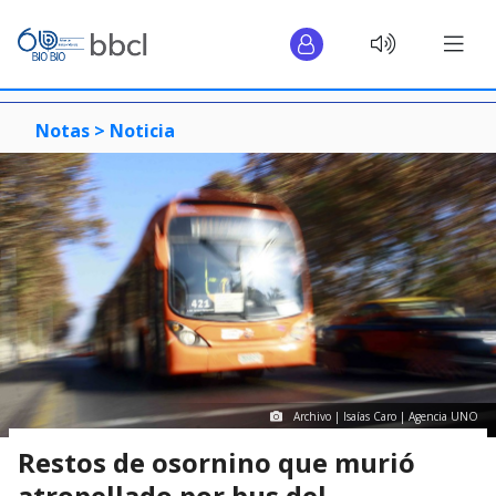
Notas >
Noticia
Archivo | Isaías Caro | Agencia UNO
Restos de osornino que murió
atropellado por bus del