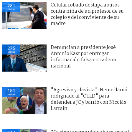
Celular robado destapa abusos
281
visitas
contra niña de un profesor de su
colegio y del conviviente de su
madre
Denuncian a presidente José
275
visitas
Antonio Kast por entregar
información falsa en cadena
nacional
"Agresivo y clasista": Neme llamó
181
visitas
indignado al "QTLD" para
defender a JC y barrió con Nicolás
Larraín