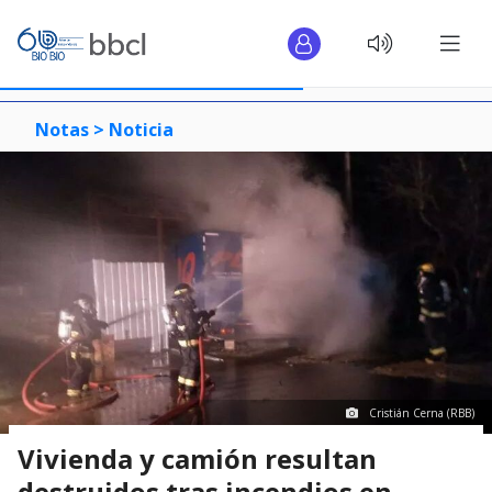
Notas >
Noticia
Cristián Cerna (RBB)
Vivienda y camión resultan
destruidos tras incendios en