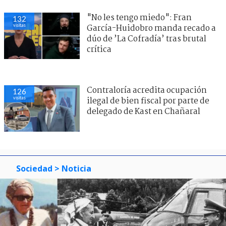
"No les tengo miedo": Fran
132
visitas
García-Huidobro manda recado a
dúo de ’La Cofradía’ tras brutal
crítica
Contraloría acredita ocupación
126
visitas
ilegal de bien fiscal por parte de
delegado de Kast en Chañaral
Sociedad
> Noticia