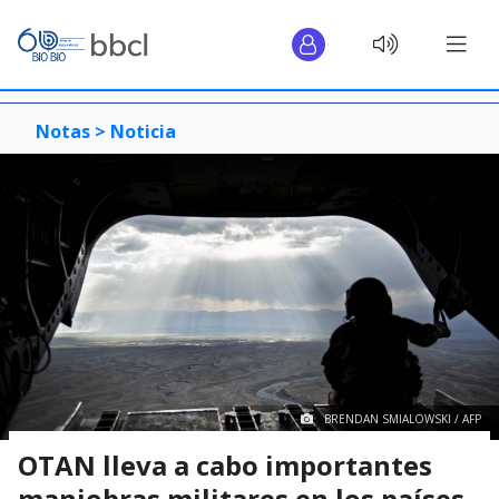
Notas >
Noticia
BRENDAN SMIALOWSKI / AFP
OTAN lleva a cabo importantes
maniobras militares en los países