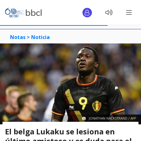
Notas >
Noticia
JONATHAN NACKSTRAND / AFP
El belga Lukaku se lesiona en
último amistoso y es duda para el