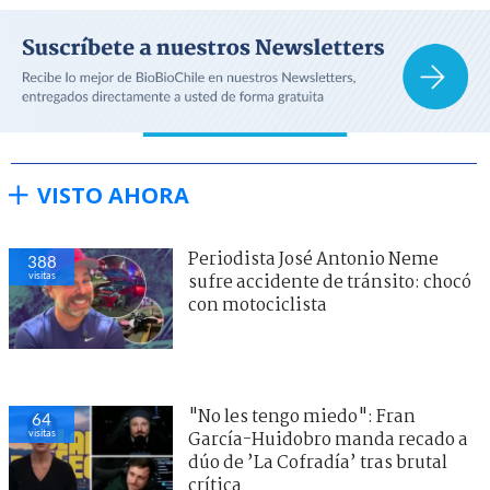
VISTO AHORA
Periodista José Antonio Neme
388
visitas
sufre accidente de tránsito: chocó
con motociclista
"No les tengo miedo": Fran
64
visitas
García-Huidobro manda recado a
dúo de ’La Cofradía’ tras brutal
crítica