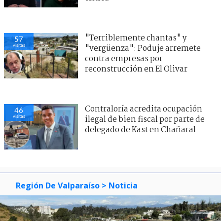
"Terriblemente chantas" y
57
visitas
"vergüenza": Poduje arremete
contra empresas por
reconstrucción en El Olivar
Contraloría acredita ocupación
46
visitas
ilegal de bien fiscal por parte de
delegado de Kast en Chañaral
Región De Valparaíso
> Noticia