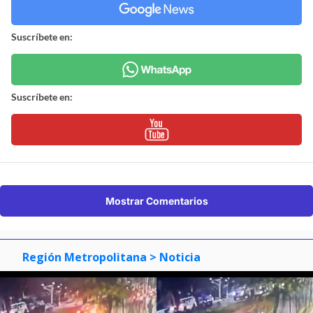
Suscríbete en:
Suscríbete en:
Mostrar Comentarios
Región Metropolitana
> Noticia