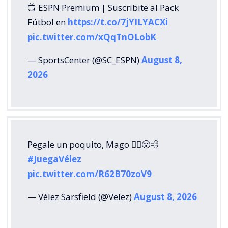
📺 ESPN Premium | Suscribite al Pack
Fútbol en
https://t.co/7jYILYACXi
pic.twitter.com/xQqTnOLobK
— SportsCenter (@SC_ESPN)
August 8,
2026
Pegale un poquito, Mago 🧙‍♂️😮‍💨
#JuegaVélez
pic.twitter.com/R62B70zoV9
— Vélez Sarsfield (@Velez)
August 8, 2026