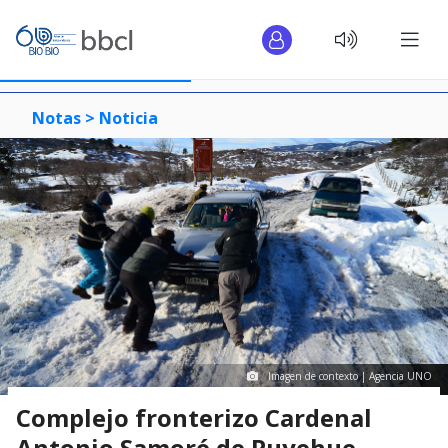
Notas >
Noticia
Imagen de contexto | Agencia UNO
Complejo fronterizo Cardenal
Antonio Samoré de Puyehue