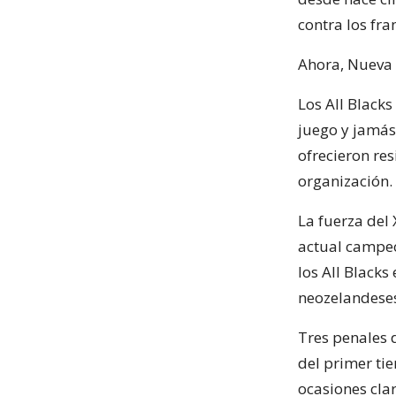
contra los fra
Ahora, Nueva 
Los All Black
juego y jamás
ofrecieron res
organización.
La fuerza del
actual campeó
los All Black
neozelandeses
Tres penales d
del primer ti
ocasiones cla