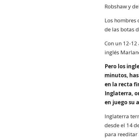
Robshaw y del
Los hombres d
de las botas d
Con un 12-12 a
inglés Marland
Pero los ingl
minutos, has
en la recta f
Inglaterra, 
en juego su 
Inglaterra te
desde el 14 d
para reeditar