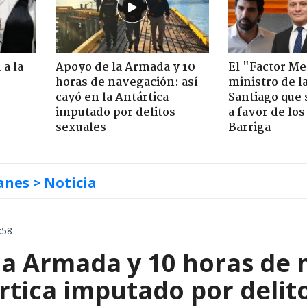
 a la
Apoyo de la Armada y 10
El "Factor Me
o
horas de navegación: así
ministro de l
cayó en la Antártica
Santiago que
imputado por delitos
a favor de lo
sexuales
Barriga
anes
> Noticia
:58
la Armada y 10 horas de 
rtica imputado por delit