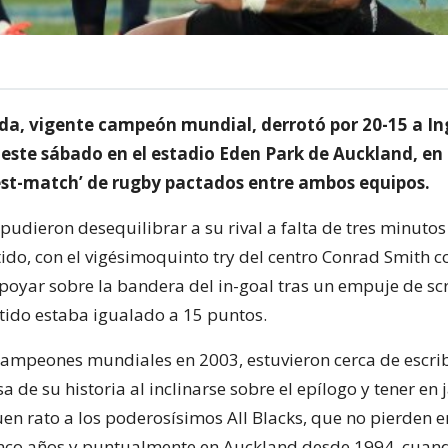
a, vigente campeón mundial, derrotó por 20-15 a In
l este sábado en el estadio Eden Park de Auckland, en
‘test-match’ de rugby pactados entre ambos equipos.
 pudieron desequilibrar a su rival a falta de tres minutos
tido, con el vigésimoquinto try del centro Conrad Smith c
 apoyar sobre la bandera del in-goal tras un empuje de s
tido estaba igualado a 15 puntos.
 campeones mundiales en 2003, estuvieron cerca de escri
a de su historia al inclinarse sobre el epílogo y tener en
en rato a los poderosísimos All Blacks, que no pierden en
nco años y puntualmente en Auckland desde 1994, cuan