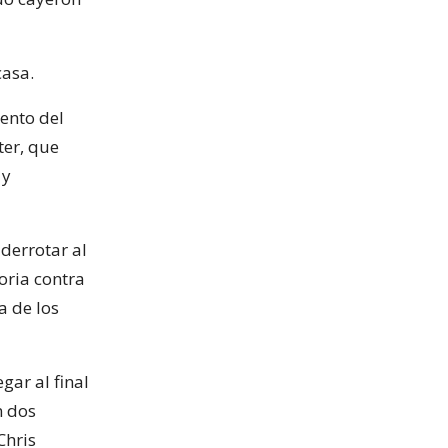
casa.
ento del
ter, que
 y
derrotar al
oria contra
a de los
gar al final
n dos
Chris