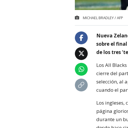
MICHAEL BRADLEY / AFP
Nueva Zeland
sobre el fina
de los tres 
Los All Blacks
cierre del par
selección, al
cuando el par
Los ingleses,
página glorios
durante un bu
desde hace ci