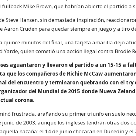
 fullback Mike Brown, que habrían abierto el partido a s
e Steve Hansen, sin demasiada inspiración, reaccionar
e Aaron Cruden para quedar siempre en juego y a tiro de 
 quince minutos del final, una tarjeta amarilla dejó afue
 Yarde, quien cometió una acción ilegal contra Brodie Re
eses aguantaron y llevaron el partido a un 15-15 a fal
ta que los compañeros de Richie McCaw aumentaron 
inal del encuentro y terminaron quebrando con el try
organizador del Mundial de 2015 donde Nueva Zelan
actual corona.
rminó frustrada, arañando su primer triunfo en suelo ne
e junio de 2003, aunque los ingleses tendrán otras dos o
 aquella hazaña: el 14 de junio chocarán en Dunedin y el 