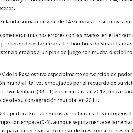
nceses.
Zelanda suma una serie de 14 victorias consecutivas en 
s cometieron muchos errores con las manos, en el lanzami
 pudieron desestabilizar a los hombres de Stuart Lancas
istencia gracias a un plan de juego con mucha disciplina
 XV de la Rosa estuvo especialmente convencida de poder 
n mundial, tal vez empujados por el recuerdo de su vict
s en Twickenham (38-21) en diciembre de 2012, única caíd
 desde su consagración mundial en 2011.
el apertura Freddie Burns permitieron a los europeos lle
empo con empate (9-9), aunque seguramente se lamenta
ras para haber marcado un par de tries, con acciones de 