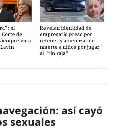
ra": el
Revelan identidad de
a Corte de
empresario preso por
 siempre vota
retener y amenazar de
s Lavín-
muerte a niños por jugar
al "rin raja"
navegación: así cayó
os sexuales