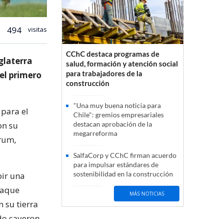
494
visitas
CChC destaca programas de
glaterra
salud, formación y atención social
para trabajadores de la
 el primero
construcción
"Una muy buena noticia para
 para el
Chile": gremios empresariales
on su
destacan aprobación de la
megarreforma
crum,
SalfaCorp y CChC firman acuerdo
para impulsar estándares de
sostenibilidad en la construcción
bir una
 jaque
MÁS NOTICIAS
 su tierra
do cayeron