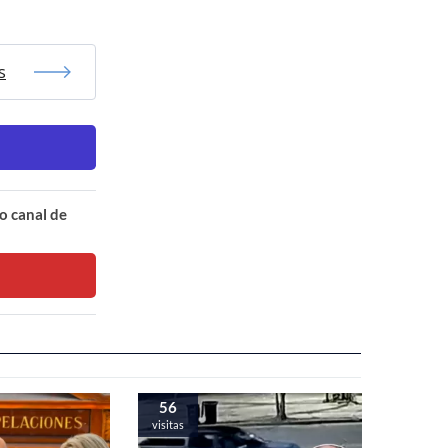
s
o canal de
56
visitas