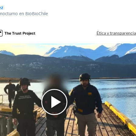
ez
r nocturno en BioBioChile
Ética y transparenci