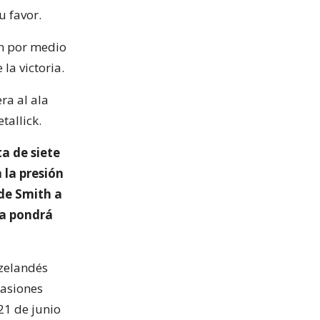
u favor.
on por medio
la victoria.
ra al ala
tallick.
ta de siete
la presión
 de Smith a
da pondrá
ozelandés
casiones
21 de junio