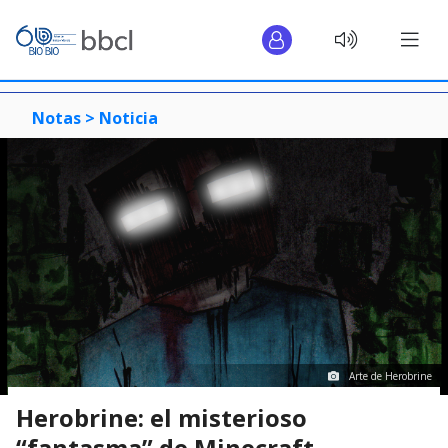
Notas >
Noticia
Arte de Herobrine
Herobrine: el misterioso
“fantasma” de Minecraft