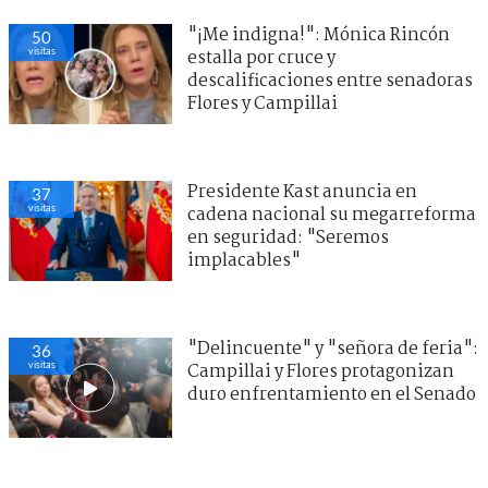
"¡Me indigna!": Mónica Rincón
50
visitas
estalla por cruce y
descalificaciones entre senadoras
Flores y Campillai
Presidente Kast anuncia en
37
visitas
cadena nacional su megarreforma
en seguridad: "Seremos
implacables"
"Delincuente" y "señora de feria":
36
visitas
Campillai y Flores protagonizan
duro enfrentamiento en el Senado