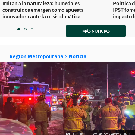
Imitan a la naturaleza: humedales
Política 
construidos emergen como apuesta
IPST fom
innovadora ante la crisis climática
impacto l
Item
1
MÁS NOTICIAS
item
item
item
of
0
1
2
3
Región Metropolitana
> Noticia
ARCHIVO | Lucas Aguayo / Agencia UNO