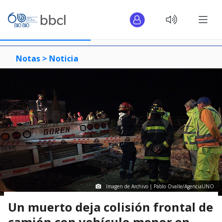
Notas >
Noticia
Imagen de Archivo | Pablo Ovalle/AgenciaUNO
Un muerto deja colisión frontal de
camión con vehículo menor en