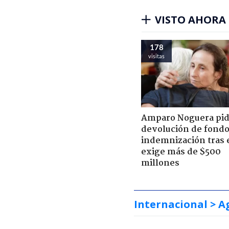
VISTO AHORA
178
visitas
Amparo Noguera pi
devolución de fondo
indemnización tras 
exige más de $500
millones
Internacional
> A