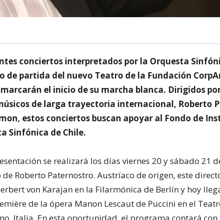
ntes conciertos interpretados por la Orquesta Sinfóni
to de partida del nuevo Teatro de la Fundación CorpA
marcarán el inicio de su marcha blanca. Dirigidos por
úsicos de larga trayectoria internacional, Roberto 
mon, estos conciertos buscan apoyar al Fondo de In
a Sinfónica de Chile.
sentación se realizará los días viernes 20 y sábado 21 d
 de Roberto Paternostro. Austríaco de origen, este direct
erbert von Karajan en la Filarmónica de Berlín y hoy lleg
remière de la ópera Manon Lescaut de Puccini en el Teat
no, Italia. En esta oportunidad, el programa contará con 