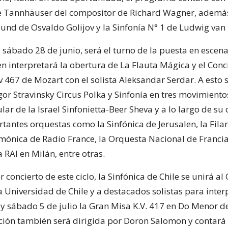
e Tannhäuser del compositor de Richard Wagner, además
ound de Osvaldo Golijov y la Sinfonía N° 1 de Ludwig van
y sábado 28 de junio, será el turno de la puesta en escen
n interpretará la obertura de La Flauta Mágica y el Conc
v 467 de Mozart con el solista Aleksandar Serdar. A esto
Igor Stravinsky Circus Polka y Sinfonía en tres movimient
tular de la Israel Sinfonietta-Beer Sheva y a lo largo de su
rtantes orquestas como la Sinfónica de Jerusalen, la Fil
armónica de Radio France, la Orquesta Nacional de Francia
a RAI en Milán, entre otras.
r concierto de este ciclo, la Sinfónica de Chile se unirá al
a Universidad de Chile y a destacados solistas para inter
4 y sábado 5 de julio la Gran Misa K.V. 417 en Do Menor d
ción también será dirigida por Doron Salomon y contará 