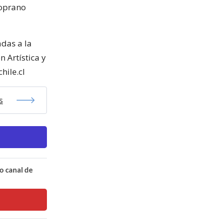
soprano
adas a la
n Artística y
hile.cl
s
o canal de