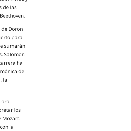
 de las
 Beethoven.
a de Doron
ierto para
 se sumarán
os. Salomon
 carrera ha
armónica de
, la
 Coro
pretar los
e Mozart.
con la