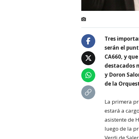
Tres importa
serán el pun
CA660, y que 
destacados m
y Doron Salo
de la Orquest
La primera pre
estará a cargo
asistente de H
luego de la p
Verdi de Saler