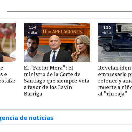
154
116
visitas
visitas
de
El "Factor Mera": el
Revelan iden
s e
ministro de la Corte de
empresario p
estafa:
Santiago que siempre vota
retener y am
a favor de los Lavín-
muerte a niño
Barriga
al "rin raja"
gencia de noticias