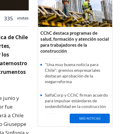
335
visitas
CChC destaca programas de
ca de Chile
salud, formación y atención social
para trabajadores de la
rtes,
construcción
 los
Paternostro
"Una muy buena noticia para
Chile": gremios empresariales
strumentos
destacan aprobación de la
megarreforma
SalfaCorp y CChC firman acuerdo
e junio y
para impulsar estándares de
or fue
sostenibilidad en la construcción
ará a Chile
MÁS NOTICIAS
ro Giuseppe
la Sinfonía y