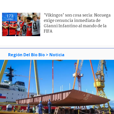
’Vikingos’ son cosa seria: Noruega
173
visitas
exige renuncia inmediata de
Gianni Infantino al mando de la
FIFA
Región Del Bío Bío
> Noticia