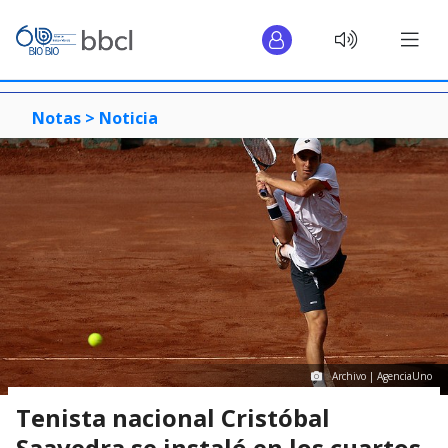
Notas >
Noticia
Archivo | AgenciaUno
Tenista nacional Cristóbal
Saavedra se instaló en los cuartos