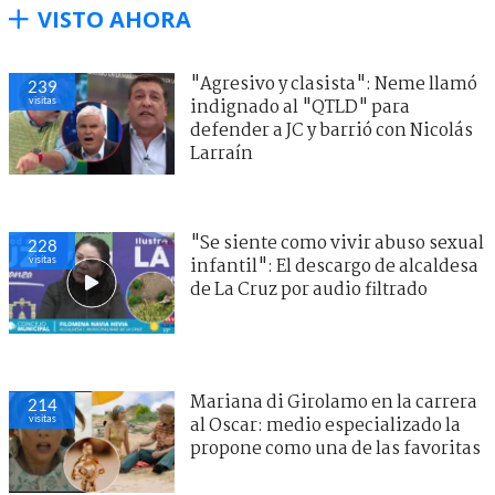
VISTO AHORA
"Agresivo y clasista": Neme llamó
239
visitas
indignado al "QTLD" para
defender a JC y barrió con Nicolás
Larraín
"Se siente como vivir abuso sexual
228
visitas
infantil": El descargo de alcaldesa
de La Cruz por audio filtrado
Mariana di Girolamo en la carrera
214
visitas
al Oscar: medio especializado la
propone como una de las favoritas