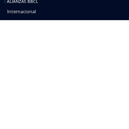
ALIANZAS BBCL
Internacional
Nacional
Especializados
Seguimos criterios de