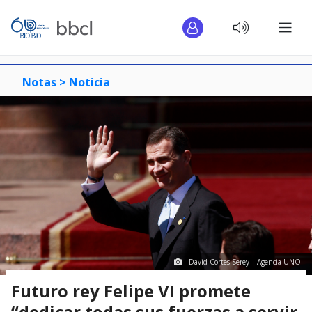
Notas >
Noticia
David Cortes Serey | Agencia UNO
Futuro rey Felipe VI promete
“dedicar todas sus fuerzas a servir