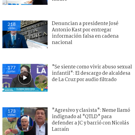
Denuncian a presidente José
218
visitas
Antonio Kast por entregar
información falsa en cadena
nacional
"Se siente como vivir abuso sexual
177
visitas
infantil": El descargo de alcaldesa
de La Cruz por audio filtrado
"Agresivo y clasista": Neme llamó
173
visitas
indignado al "QTLD" para
defender a JC y barrió con Nicolás
Larraín