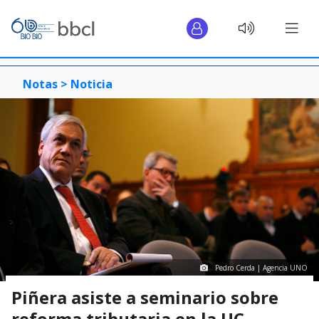
Notas >
Noticia
Pedro Cerda | Agencia UNO
Piñera asiste a seminario sobre
reforma tributaria en la UC