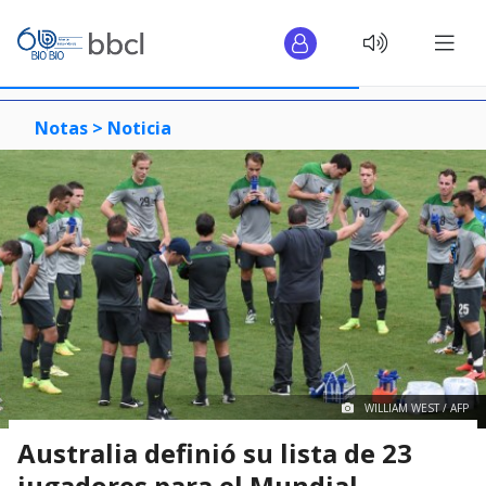
Notas >
Noticia
WILLIAM WEST / AFP
Australia definió su lista de 23
jugadores para el Mundial