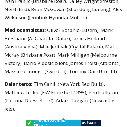
Ivan Franjic (Brisbane Roar), Bailey Wright (Preston
North End), Ryan McGowan (Shandong Luneng), Alex
Wilkinson (Jeonbuk Hyundai Motors)
Mediocampistas:
Oliver Bozanic (Luzern), Mark
Bresciano (Al Gharafa, Qatar), James Holland
(Austria Viena), Mile Jedinak (Crystal Palace), Matt
McKay (Brisbane Roar), Mark Milligan (Melbourne
Victory), Dario Vidosic (Sion), James Troisi (Atalanta),
Massimo Luongo (Swindon), Tommy Oar (Utrecht).
Delanteros:
Tim Cahill (New York Red Bulls),
Matthew Leckie (FSV Frankfurt 1899), Ben Halloran
(Fortuna Duesseldorf), Adam Taggart (Newcastle
Jets).
¿ENCONTRASTE UN
AVÍSANOS
ERROR?