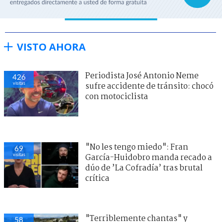
VISTO AHORA
Periodista José Antonio Neme
426
visitas
sufre accidente de tránsito: chocó
con motociclista
"No les tengo miedo": Fran
69
visitas
García-Huidobro manda recado a
dúo de ’La Cofradía’ tras brutal
crítica
"Terriblemente chantas" y
58