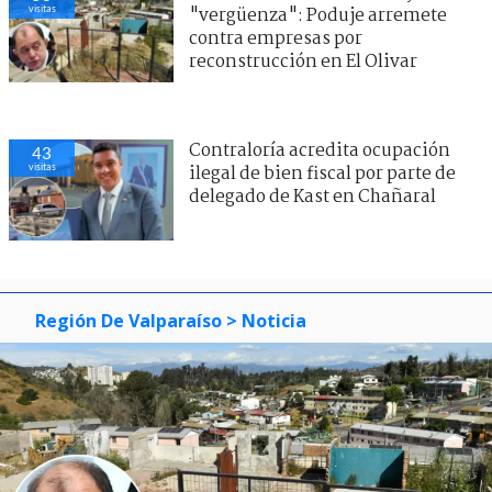
visitas
"vergüenza": Poduje arremete
contra empresas por
reconstrucción en El Olivar
Contraloría acredita ocupación
43
visitas
ilegal de bien fiscal por parte de
delegado de Kast en Chañaral
Región De Valparaíso
> Noticia