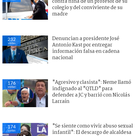
contra niña de un profesor de su
colegio y del conviviente de su
madre
Denuncian a presidente José
232
visitas
Antonio Kast por entregar
información falsa en cadena
nacional
"Agresivo y clasista": Neme llamó
176
visitas
indignado al "QTLD" para
defender a JC y barrió con Nicolás
Larraín
"Se siente como vivir abuso sexual
174
visitas
infantil": El descargo de alcaldesa