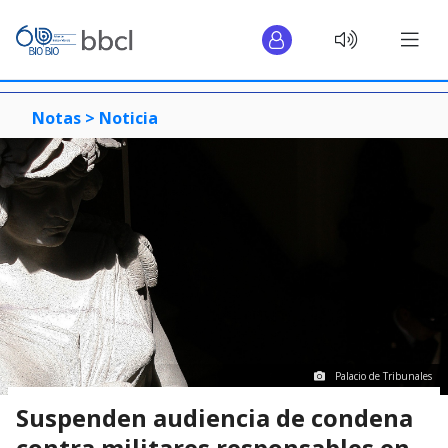
Notas >
Noticia
Palacio de Tribunales
Suspenden audiencia de condena
contra militares responsables en