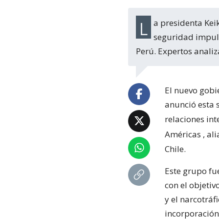
La presidenta Keiko Fujimori expresó su interés de integrarse a la alianza de
seguridad impuls
Perú. Expertos analiz
El nuevo gobi
anunció esta 
relaciones in
Américas
, al
Chile.
Este grupo fu
con el objeti
y el narcotráf
incorporación