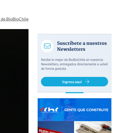
a de BioBioChile