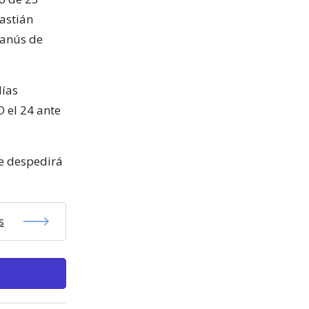
astián
Lanús de
días
D el 24 ante
se despedirá
s