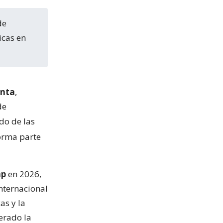
icas en
enta
,
de
do de las
forma parte
mp
en 2026,
internacional
as y la
erado la