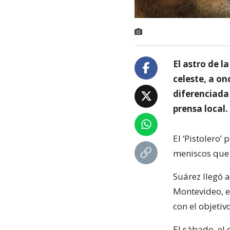
El astro de l
celeste, a o
diferenciada 
prensa local.
El ‘Pistolero’
meniscos que 
Suárez llegó 
Montevideo, e
con el objeti
El sábado, el 