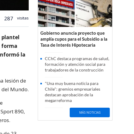
287
visitas
Gobierno anuncia proyecto que
 plantel
amplía cupos para el Subsidio a la
Tasa de Interés Hipotecaria
e forma
 informó la
CChC destaca programas de salud,
formación y atención social para
trabajadores de la construcción
na lesión de
"Una muy buena noticia para
pa del Mundo.
Chile": gremios empresariales
destacan aprobación de la
megarreforma
de
 Sport 890,
MÁS NOTICIAS
eros.
vo de 23