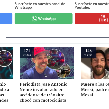
Suscríbete en nuestro canal de
Suscríbete en nuestr
Whatsapp:
Youtube:
171
146
visitas
visitas
nio
Periodista José Antonio
Muere a los 6
ido a
Neme involucrado en
Messi, padre 
ras
accidente de tránsito:
Messi
ndes
chocó con motociclista