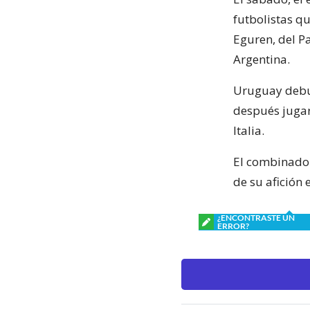
futbolistas q
Eguren, del Pa
Argentina.
Uruguay debut
después jugará
Italia.
El combinado 
de su afición 
¿ENCONTRASTE UN
ERROR?