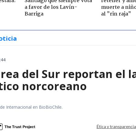
estafa:
Santiago que siempre vota
retener y am
a favor de los Lavín-
muerte a niño
Barriga
al "rin raja"
oticia
:44
rea del Sur reportan el 
stico norcoreano
 de Internacional en BioBioChile.
Ética y transparenci