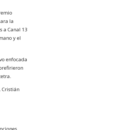
premio
ara la
s a Canal 13
rmano y el
uvo enfocada
prefirieron
etra.
 Cristián
opciones