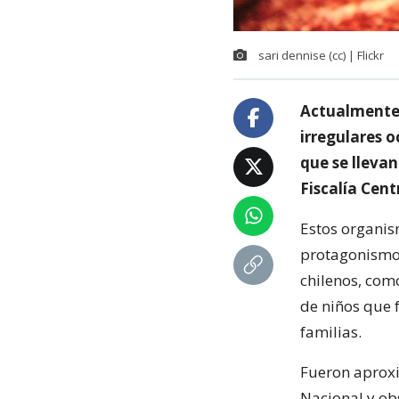
sari dennise (cc) | Flickr
Actualmente 
irregulares o
que se llevan
Fiscalía Cen
Estos organis
protagonismo 
chilenos, com
de niños que 
familias.
Fueron aproxi
Nacional y ob