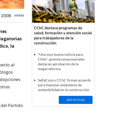
2008
visitas
CChC destaca programas de
nes
salud, formación y atención social
para trabajadores de la
ndagatorias
construcción
dico, la
"Una muy buena noticia para
Chile": gremios empresariales
pecto al
destacan aprobación de la
megarreforma
cólogos
adopciones
SalfaCorp y CChC firman acuerdo
para impulsar estándares de
otras
sostenibilidad en la construcción
MÁS NOTICIAS
 del Partido