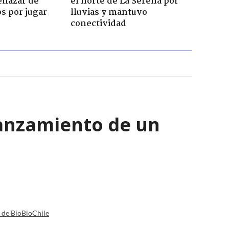
enazar de
el norte de La Serena por
s por jugar
lluvias y mantuvo
conectividad
lanzamiento de un
a de BioBioChile