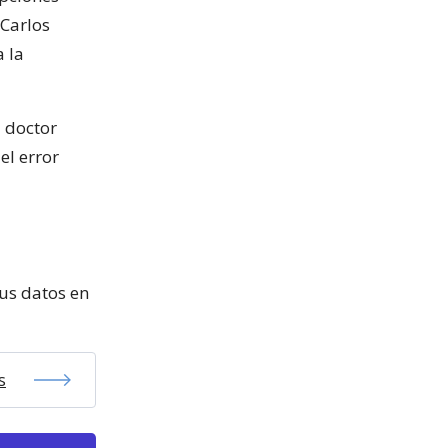
 Carlos
a la
l doctor
el error
us datos en
s