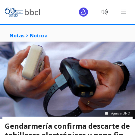
Notas >
Noticia
Agencia UNO
Gendarmería confirma descarte de
tobilleras electrónicas y pone fin