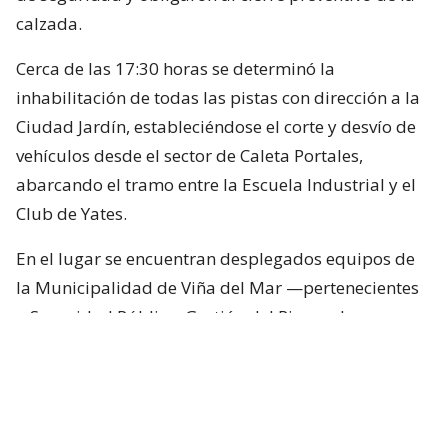
calzada.
Cerca de las 17:30 horas se determinó la
inhabilitación de todas las pistas con dirección a la
Ciudad Jardín, estableciéndose el corte y desvío de
vehículos desde el sector de Caleta Portales,
abarcando el tramo entre la Escuela Industrial y el
Club de Yates.
En el lugar se encuentran desplegados equipos de
la Municipalidad de Viña del Mar —pertenecientes
a Seguridad Pública, Gestión del Riesgo de
Desastres y Operaciones—, quienes trabajan en el
despeje y aseguramiento de la vía con apoyo de
cuatro camiones tolva, un cargador frontal y una
retroexcavadora.