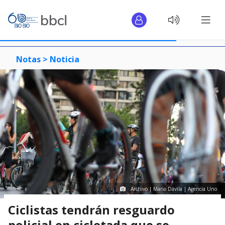
Notas >
Noticia
Archivo | Mario Dávila | Agencia Uno
Ciclistas tendrán resguardo
policial en cicletada que se