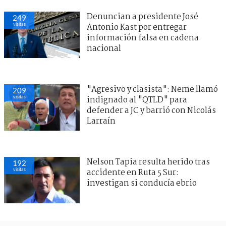
Denuncian a presidente José
249
visitas
Antonio Kast por entregar
información falsa en cadena
nacional
"Agresivo y clasista": Neme llamó
209
visitas
indignado al "QTLD" para
defender a JC y barrió con Nicolás
Larraín
Nelson Tapia resulta herido tras
192
visitas
accidente en Ruta 5 Sur:
investigan si conducía ebrio