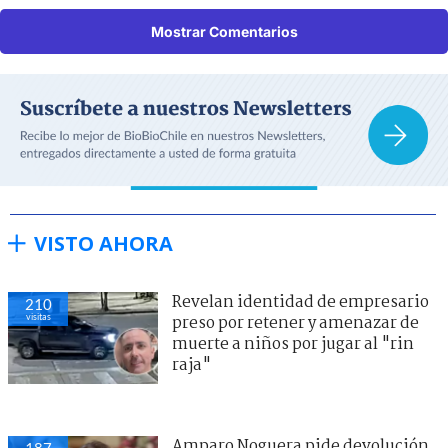
Mostrar Comentarios
VISTO AHORA
Revelan identidad de empresario
210
visitas
preso por retener y amenazar de
muerte a niños por jugar al "rin
raja"
Amparo Noguera pide devolución
187