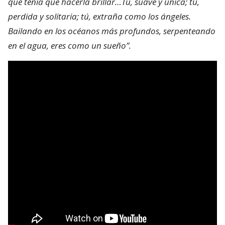
que tenía que hacerla brillar…Tú, suave y única; tú,
perdida y solitaria; tú, extraña como los ángeles.
Bailando en los océanos más profundos, serpenteando
en el agua, eres como un sueño”.