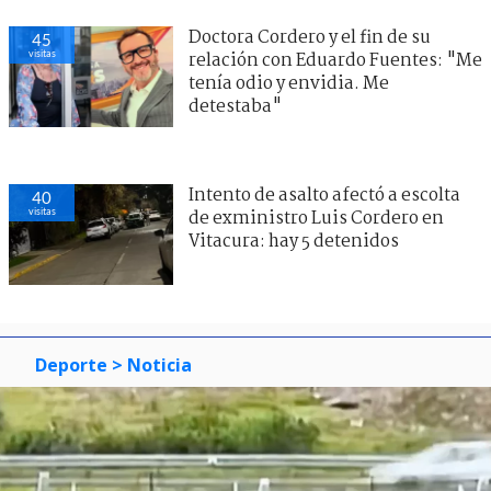
Doctora Cordero y el fin de su
45
visitas
relación con Eduardo Fuentes: "Me
tenía odio y envidia. Me
detestaba"
Intento de asalto afectó a escolta
40
visitas
de exministro Luis Cordero en
Vitacura: hay 5 detenidos
Deporte
> Noticia