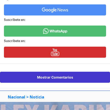
Suscríbete en:
Suscríbete en:
Mostrar Comentarios
Nacional
> Noticia