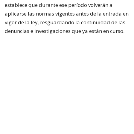
establece que durante ese período volverán a
aplicarse las normas vigentes antes de la entrada en
vigor de la ley, resguardando la continuidad de las
denuncias e investigaciones que ya están en curso.
Proyecto surge mientras el
Gobierno revisa el reglamento de la
Ley Karin
El proyecto fue presentado mientras el Ejecutivo
impulsa una revisión del reglamento de la Ley Karin.
Cabe destacar que
el Ministerio del Trabajo
presentó al Consejo Superior Laboral un paquete
de modificaciones para enfrentar los problemas
detectados en su aplicación.