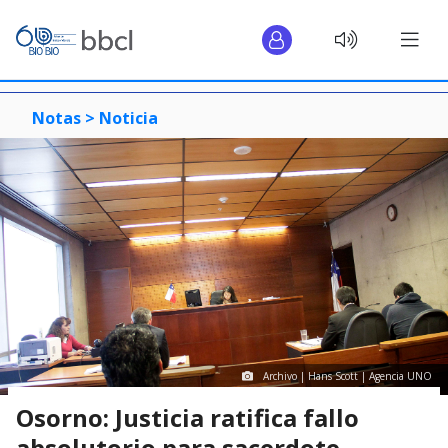
Notas >
Noticia
Archivo | Hans Scott | Agencia UNO
Osorno: Justicia ratifica fallo
absolutorio para sacerdote