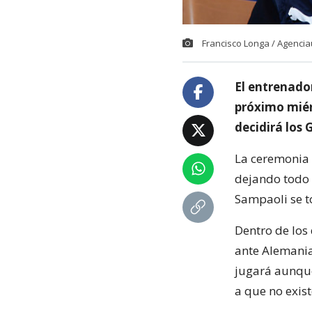
Francisco Longa / Agenci
El entrenador
próximo miér
decidirá los
La ceremonia s
dejando todo 
Sampaoli se t
Dentro de los
ante Alemania
jugará aunqu
a que no exist