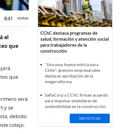
841
visitas
CChC destaca programas de
á el
salud, formación y atención social
para trabajadores de la
rteo que
construcción
"Una muy buena noticia para
ajará
Chile": gremios empresariales
emos que
destacan aprobación de la
megarreforma
SalfaCorp y CChC firman acuerdo
primero será
para impulsar estándares de
sostenibilidad en la construcción
t y se
sta, debido
MÁS NOTICIAS
ste cotejo.