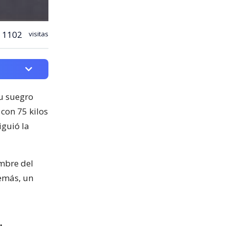
1102
visitas
u suegro
con 75 kilos
iguió la
ombre del
demás, un