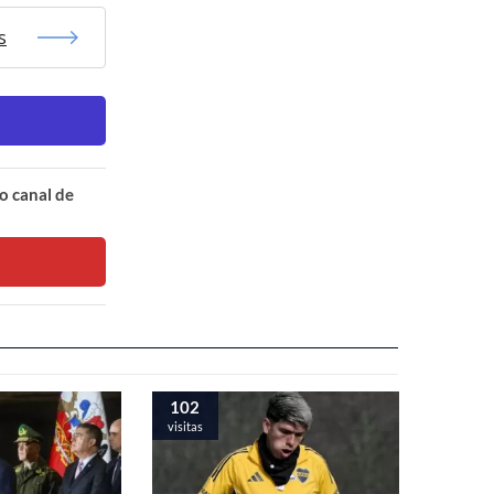
s
o canal de
102
visitas