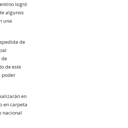
entino logró
nte algunos
on una
espedida de
ipal
 de
to de este
a poder
ealizarán en
o en carpeta
o nacional