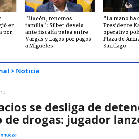
e
"Hueón, tenemos
"La mano ha 
gió en
familia": Silber devela
Presidente Ka
a por
ante fiscalía pelea entre
operativo poli
Vargas y Lagos por pagos
Plaza de Arm
a Migueles
Santiago
nal
> Noticia
:14
acios se desliga de dete
co de drogas: jugador la
Sanhueza