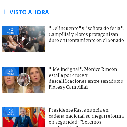
VISTO AHORA
"Delincuente" y "señora de feria":
70
visitas
Campillai y Flores protagonizan
duro enfrentamiento en el Senado
"¡Me indigna!": Mónica Rincón
66
visitas
estalla por cruce y
descalificaciones entre senadoras
Flores y Campillai
Presidente Kast anuncia en
56
visitas
cadena nacional su megarreforma
en seguridad: "Seremos