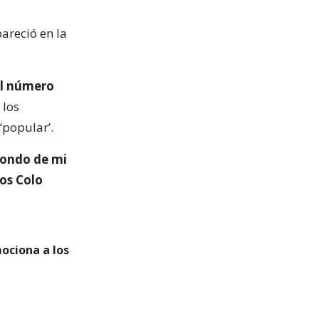
pareció en la
 el número
 los
‘popular’.
fondo de mi
os Colo
ociona a los