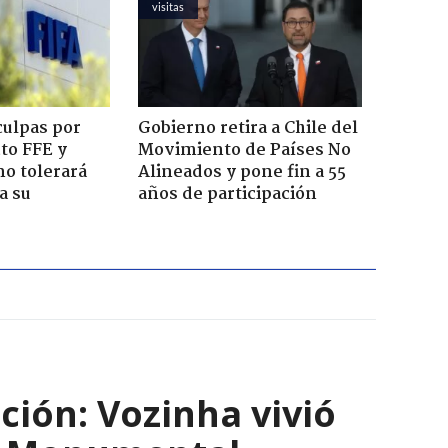
visitas
culpas por
Gobierno retira a Chile del
cto FFE y
Movimiento de Países No
no tolerará
Alineados y pone fin a 55
a su
años de participación
ción: Vozinha vivió