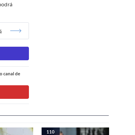
 podrá
s
o canal de
110