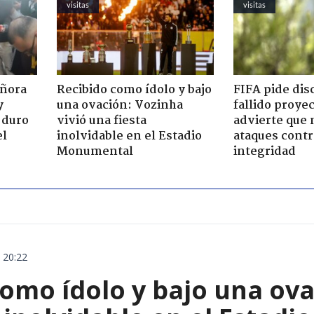
visitas
visitas
eñora
Recibido como ídolo y bajo
FIFA pide dis
y
una ovación: Vozinha
fallido proye
 duro
vivió una fiesta
advierte que 
el
inolvidable en el Estadio
ataques contr
Monumental
integridad
 20:22
omo ídolo y bajo una ova