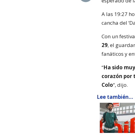
esperado de l
A las 19:27 ho
cancha del ‘Da
Con un festiv
29
, el guarda
fanáticos y e
“
Ha sido muy
corazón por 
Colo
“, dijo.
Lee también...