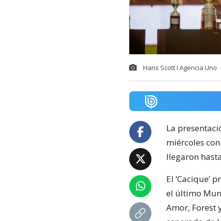
Hans Scott I Agencia Uno
La presentac
miércoles co
llegaron hast
El ‘Cacique’ 
el último Mun
Amor, Forest 