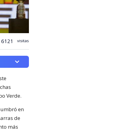
6121
visitas
ste
nchas
bo Verde.
slumbró en
arras de
ento más