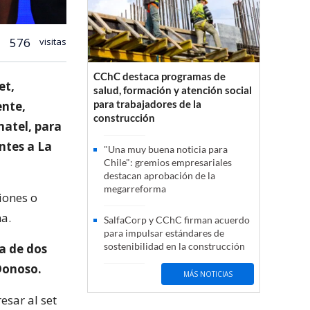
576
visitas
CChC destaca programas de
et,
salud, formación y atención social
para trabajadores de la
ente,
construcción
natel, para
ntes a La
"Una muy buena noticia para
Chile": gremios empresariales
destacan aprobación de la
megarreforma
iones o
na.
SalfaCorp y CChC firman acuerdo
para impulsar estándares de
sostenibilidad en la construcción
ca de dos
Donoso.
MÁS NOTICIAS
esar al set