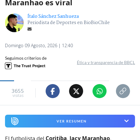
Maranhao es viral
Ítalo Sánchez Sanhueza
Periodista de Deportes en BioBioChile
Domingo 09 Agosto, 2026 | 12:40
Seguimos criterios de
Ética y transparencia de BBCL
3655
visitas
VER RESUMEN
El futbolista del
Coritiba
,
Jacy Maranhao
,