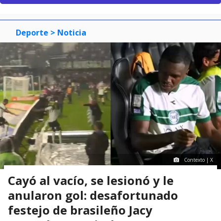
Deporte
> Noticia
Contexto | X
Cayó al vacío, se lesionó y le
anularon gol: desafortunado
festejo de brasileño Jacy