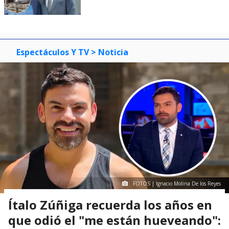
Espectáculos Y TV
> Noticia
FOTOS | Ignacio Molina De los Reyes
Ítalo Zúñiga recuerda los años en
que odió el "me están hueveando":