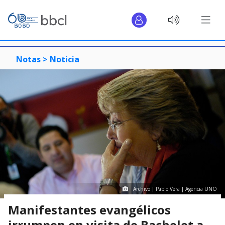
Notas >
Noticia
Archivo | Pablo Vera | Agencia UNO
Manifestantes evangélicos
irrumpen en visita de Bachelet a