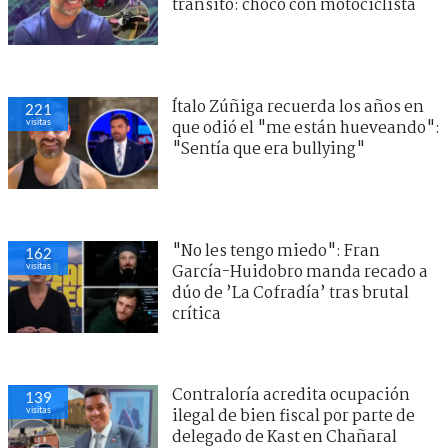
tránsito: chocó con motociclista
Ítalo Zúñiga recuerda los años en
221
visitas
que odió el "me están hueveando":
"Sentía que era bullying"
"No les tengo miedo": Fran
162
visitas
García-Huidobro manda recado a
dúo de ’La Cofradía’ tras brutal
crítica
Contraloría acredita ocupación
139
visitas
ilegal de bien fiscal por parte de
delegado de Kast en Chañaral