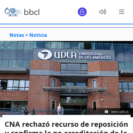
Notas >
Noticia
www.udla.cl
CNA rechazó recurso de reposición
y confirma la no acreditación de la