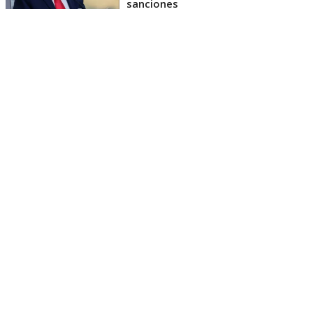
sanciones
La Casa Blanca afirmó que la medida busca reducir
la dependencia de proveedores extranjeros de
materiales estratégicos, fortalecer la capacidad
manufacturera estadounidense y garantizar el
abastecimiento para industrias vinculadas a la
energía y las tecnologías avanzadas.
La medida quedó plasmada en una proclamación
presidencial difundida por la Casa Blanca, que se
basa en una investigación del Departamento de
Comercio realizada bajo la Sección 232 de la Ley de
Expansión Comercial de 1962.
El documento concluye que las importaciones de