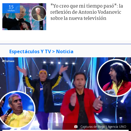
"Yo creo que mi tiempo pasó": la
15
visitas
reflexión de Antonio Vodanovic
sobre la nueva televisión
Espectáculos Y TV
> Noticia
Capturas de Mega | Agencia UNO