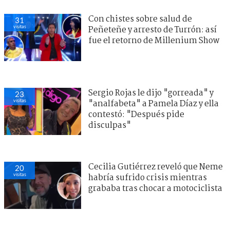
Con chistes sobre salud de
31
visitas
Peñeteñe y arresto de Turrón: así
fue el retorno de Millenium Show
Sergio Rojas le dijo "gorreada" y
23
visitas
"analfabeta" a Pamela Díaz y ella
contestó: "Después pide
disculpas"
Cecilia Gutiérrez reveló que Neme
20
visitas
habría sufrido crisis mientras
grababa tras chocar a motociclista