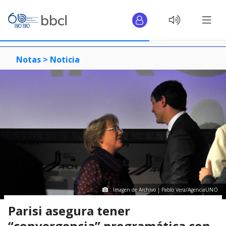
Notas >
Noticia
Imagen de Archivo | Pablo Vera/AgenciaUNO
Parisi asegura tener
“convergencia” programática con