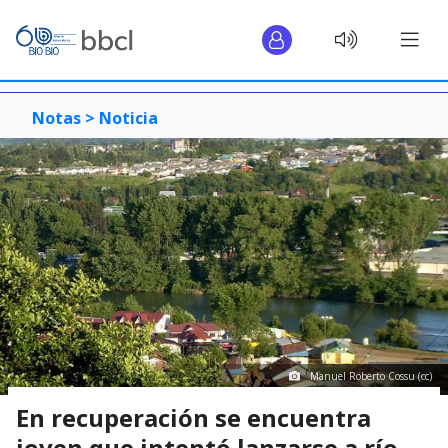
Notas >
Noticia
Manuel Roberto Cossu (cc)
En recuperación se encuentra
joven que intentó lanzarse a río