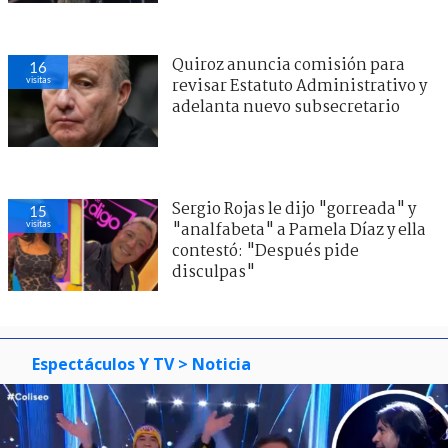
Quiroz anuncia comisión para
16
visitas
revisar Estatuto Administrativo y
adelanta nuevo subsecretario
Sergio Rojas le dijo "gorreada" y
15
visitas
"analfabeta" a Pamela Díaz y ella
contestó: "Después pide
disculpas"
Espectáculos Y TV
> Noticia