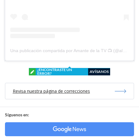
Una publicación compartida por Amante de la TV 📺 (@alguien_te_observa)
¿ENCONTRASTE UN
AVÍSANOS
ERROR?
Revisa nuestra página de correcciones
Síguenos en: