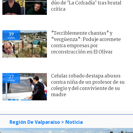
dúo de ’La Cofradía’ tras brutal
crítica
"Terriblemente chantas" y
39
visitas
"vergüenza": Poduje arremete
contra empresas por
reconstrucción en El Olivar
Celular robado destapa abusos
27
visitas
contra niña de un profesor de su
colegio y del conviviente de su
madre
Región De Valparaíso
> Noticia