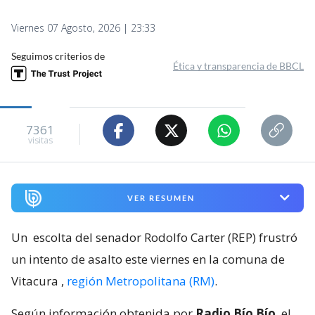
Viernes 07 Agosto, 2026 | 23:33
Seguimos criterios de
Ética y transparencia de BBCL
7361
visitas
VER RESUMEN
Un
escolta del senador Rodolfo Carter (REP) frustró
un intento de asalto este viernes en la comuna de
Vitacura
,
región Metropolitana (RM)
.
Según información obtenida por
Radio Bío Bío
, el