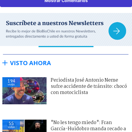
Mostrar Comentarios
VISTO AHORA
Periodista José Antonio Neme
194
visitas
sufre accidente de tránsito: chocó
con motociclista
"No les tengo miedo": Fran
55
visitas
García-Huidobro manda recado a